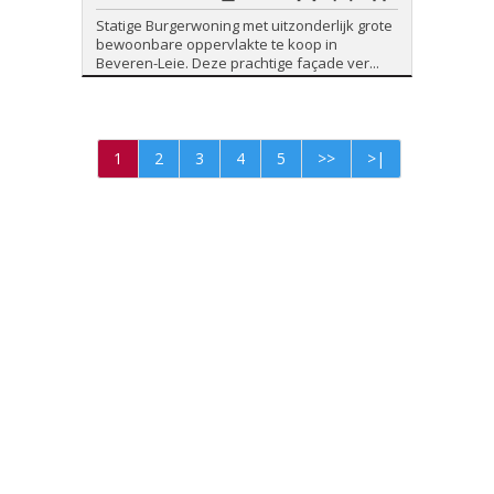
Statige Burgerwoning met uitzonderlijk grote
bewoonbare oppervlakte te koop in
Beveren-Leie. Deze prachtige façade ver...
1
2
3
4
5
>>
>|
Foto's en tekst copyright © Abbimmo Vastgoed
Design en broncode copyright © Omnicasa -
Disclaimer
-
Privacy statement