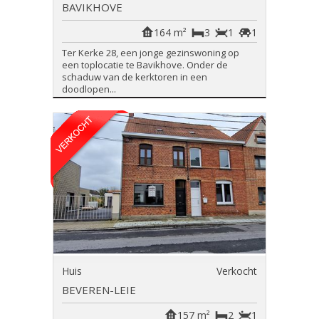
BAVIKHOVE
164 m²
3
1
1
Ter Kerke 28, een jonge gezinswoning op
een toplocatie te Bavikhove. Onder de
schaduw van de kerktoren in een
doodlopen...
Huis
Verkocht
BEVEREN-LEIE
157 m²
2
1