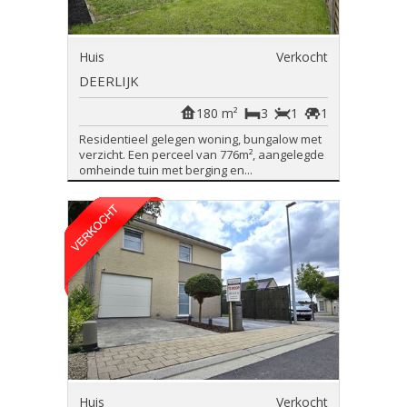
Huis
Verkocht
DEERLIJK
180 m²
3
1
1
Residentieel gelegen woning, bungalow met
verzicht. Een perceel van 776m², aangelegde
omheinde tuin met berging en...
Huis
Verkocht