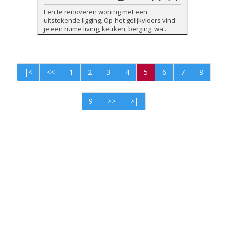
Een te renoveren woning met een
uitstekende ligging. Op het gelijkvloers vind
je een ruime living, keuken, berging, wa...
|<
<<
1
2
3
4
5
6
7
8
9
>>
>|
Foto's en tekst copyright © Abbimmo Vastgoed