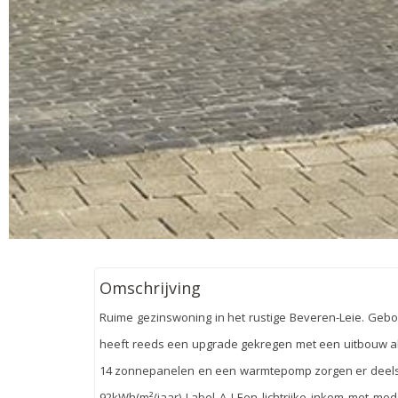
Omschrijving
Ruime gezinswoning in het rustige Beveren-Leie. Gebo
heeft reeds een upgrade gekregen met een uitbouw als 
14 zonnepanelen en een warmtepomp zorgen er deels v
92kWh(m²/jaar) Label A ! Een lichtrijke inkom met mo