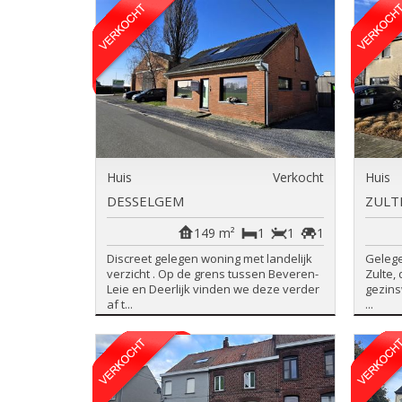
Huis
Verkocht
Huis
DESSELGEM
ZULT
149 m²
1
1
1
Discreet gelegen woning met landelijk
Gelege
verzicht . Op de grens tussen Beveren-
Zulte,
Leie en Deerlijk vinden we deze verder
gezins
af t...
...