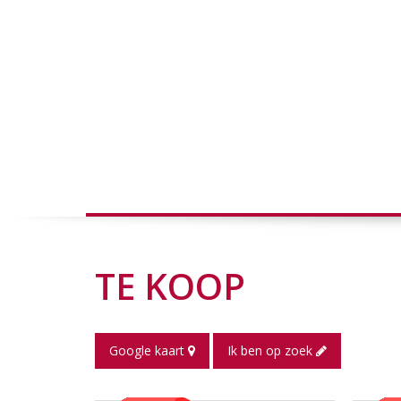
TE KOOP
Google kaart
Ik ben op zoek