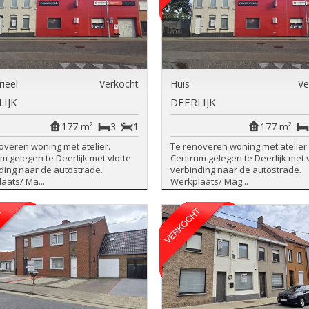
rieel
Verkocht
Huis
Ve
LIJK
DEERLIJK
177 m²
3
1
177 m²
overen woning met atelier.
Te renoveren woning met atelier.
m gelegen te Deerlijk met vlotte
Centrum gelegen te Deerlijk met v
ding naar de autostrade.
verbinding naar de autostrade.
aats/ Ma...
Werkplaats/ Mag...