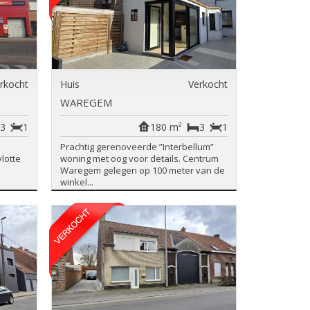
rkocht
Huis
Verkocht
WAREGEM
3
1
180 m²
3
1
Prachtig gerenoveerde ”Interbellum”
lotte
woning met oog voor details. Centrum
Waregem gelegen op 100 meter van de
winkel...