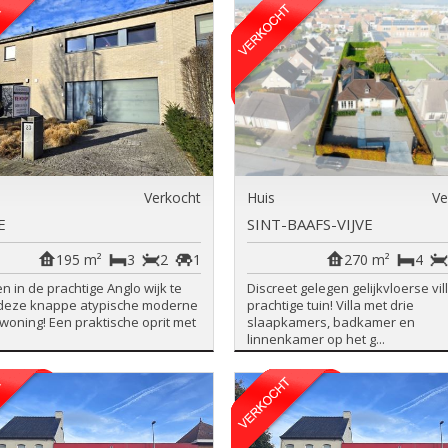
Verkocht
Huis
Ve
E
SINT-BAAFS-VIJVE
195 m²
3
2
1
270 m²
4
n in de prachtige Anglo wijk te
Discreet gelegen gelijkvloerse vil
 deze knappe atypische moderne
prachtige tuin! Villa met drie
woning! Een praktische oprit met
slaapkamers, badkamer en
linnenkamer op het g...