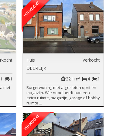
rkocht
Huis
Verkocht
DEERLIJK
1
1
221 m²
4
1
la met
Burgerwoning met afgesloten oprit en
magazijn. Wie nood heeft aan een
extra ruimte, magazijn, garage of hobby
ruimte ...