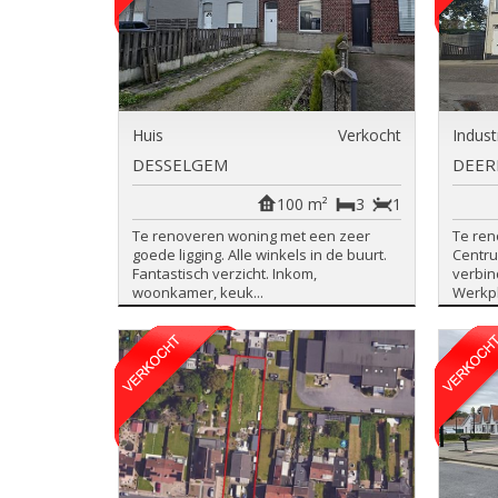
Huis
Verkocht
Indust
DESSELGEM
DEER
100 m²
3
1
Te renoveren woning met een zeer
Te ren
goede ligging. Alle winkels in de buurt.
Centru
Fantastisch verzicht. Inkom,
verbin
woonkamer, keuk...
Werkpl